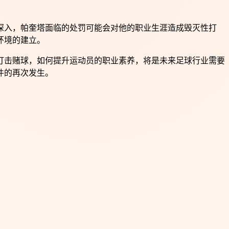
深入，帕奎塔面临的处罚可能会对他的职业生涯造成毁灭性打
环境的建立。
打击赌球，如何提升运动员的职业素养，将是未来足球行业需要
件的再次发生。