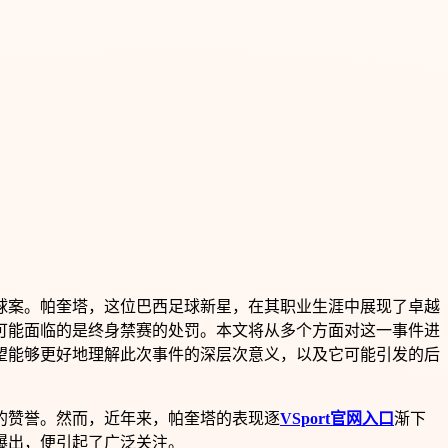
球案。帕奎塔，这位巴西足球新星，在其职业生涯中展现了卓越
可能面临的是终身禁赛的处罚。本文将从多个方面对这一事件进
望能够更好地理解此次事件的深层次意义，以及它可能引发的后
的赞誉。然而，近年来，帕奎塔的表现逐
VSport官网入口
渐下
曝出，便引起了广泛关注。