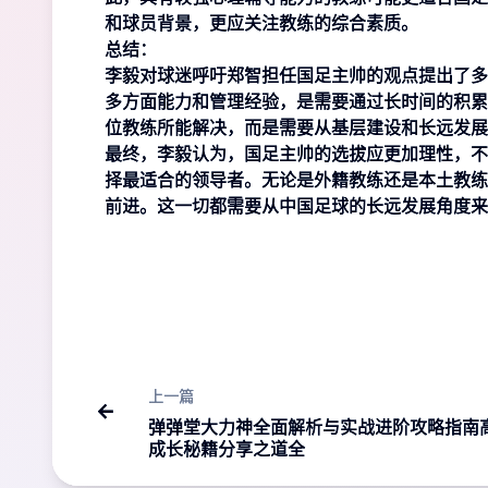
和球员背景，更应关注教练的综合素质。
总结：
李毅对球迷呼吁郑智担任国足主帅的观点提出了多
多方面能力和管理经验，是需要通过长时间的积累
位教练所能解决，而是需要从基层建设和长远发展
最终，李毅认为，国足主帅的选拔应更加理性，不
择最适合的领导者。无论是外籍教练还是本土教练
前进。这一切都需要从中国足球的长远发展角度来
上一篇
弹弹堂大力神全面解析与实战进阶攻略指南
成长秘籍分享之道全