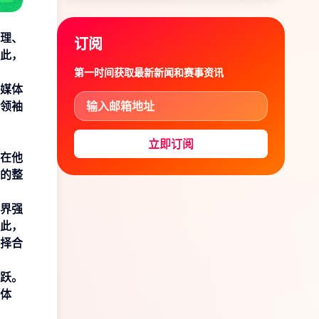
理、
订阅
此，
第一时间获取最新新闻和赛事资讯
媒体
领袖
立即订阅
在他
的整
界强
此，
择合
跃。
体