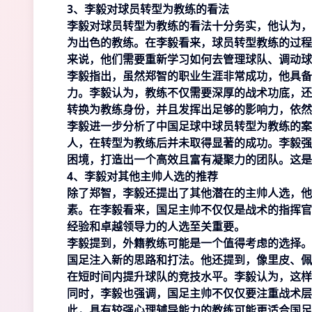
3、李毅对球员转型为教练的看法
李毅对球员转型为教练的看法十分务实，他认为，
为出色的教练。在李毅看来，球员转型教练的过程
来说，他们需要重新学习如何去管理球队、调动球
李毅指出，虽然郑智的职业生涯非常成功，他具备
力。李毅认为，教练不仅需要深厚的战术功底，还
转换为教练身份，并且发挥出足够的影响力，依然
李毅进一步分析了中国足球中球员转型为教练的案
人，在转型为教练后并未取得显著的成功。李毅强
困境，打造出一个高效且富有凝聚力的团队。这是
4、李毅对其他主帅人选的推荐
除了郑智，李毅还提出了其他潜在的主帅人选，他
素。在李毅看来，国足主帅不仅仅是战术的指挥官
经验和卓越领导力的人选至关重要。
李毅提到，外籍教练可能是一个值得考虑的选择。
国足注入新的思路和打法。他还提到，像里皮、佩
在短时间内提升球队的竞技水平。李毅认为，这样
同时，李毅也强调，国足主帅不仅仅要注重战术层
此，具有较强心理辅导能力的教练可能更适合国足