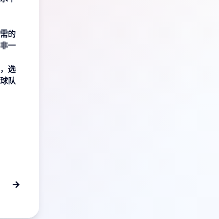
需的
非一
，选
球队