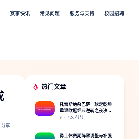
赛事快讯
常见问题
服务与支持
校园招聘
热门文章
成
托雷斯绝杀巴萨一球定乾坤
重温欧冠经典逆转之夜决战
诺坎普历史瞬间
9
·
12小时前
分享
勇士休赛期阵容调整与补强