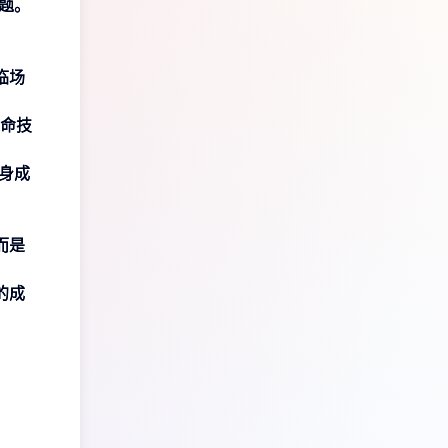
题。
临场
命技
身成
而是
的成