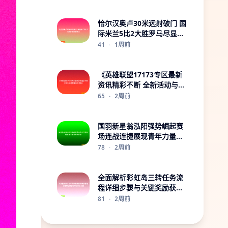
恰尔汉奥卢30米远射破门 国
际米兰5比2大胜罗马尽显实
力
41
·
1周前
《英雄联盟17173专区最新
资讯精彩不断 全新活动与赛
事同步更新》
65
·
2周前
国羽新星翁泓阳强势崛起赛
场连战连捷展现青年力量与
未来希望
78
·
2周前
全面解析彩虹岛三转任务流
程详细步骤与关键奖励获取
及实战经验分享
81
·
2周前