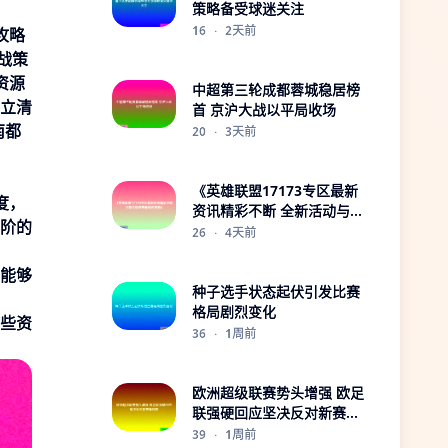
策略备受球迷关注
16
·
2天前
攻略
战策
资源
中超第三轮成都蓉城稳居榜
立清
首 京沪大战以平局收场
南都
20
·
3天前
《英雄联盟17173专区最新
度，
资讯精彩不断 全新活动与赛
阶的
事同步更新》
26
·
4天前
能够
种子选手状态起伏引发比赛
格局剧烈变化
些资
36
·
1周前
欧洲超级联赛势头增强 欧足
联强硬回应坚决反对新赛事
构想
39
·
1周前