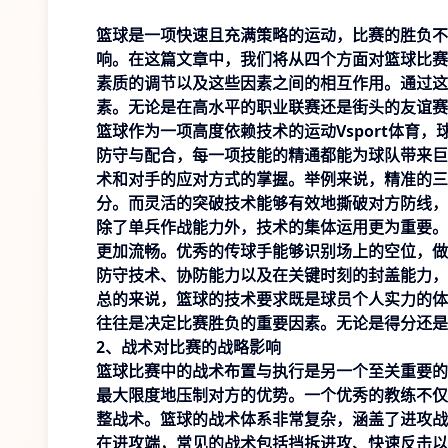
篮球是一项快速且充满策略的运动，比赛的胜负不
响。在这篇文章中，我们将从四个方面对篮球比赛
素质的调节以及这些因素之间的相互作用。通过这
素。无论是在高水平的职业联赛还是街头的友谊赛
篮球作为一项高度依赖技术的运动
Vsport体育
，
防守与配合，每一项技能的精通都能为球队带来巨
术和对手的应对方式的掌握。举例来说，精准的三
分。而灵活的突破技术能够有效地撕破对方防线，
除了单兵作战能力外，技术的集体运用更为重要。
更加流畅。优秀的传球手能够识别场上的空位，做
防守技术、协防能力以及在关键时刻的封盖能力，
总的来说，篮球的技术要求既是球员个人实力的体
往往是决定比赛胜负的重要因素。无论是得分还是
2、战术对比赛的战略影响
篮球比赛中的战术布置与执行是另一个至关重要的
最大限度地压制对方的优势。一个优秀的教练不仅
整战术。篮球的战术体系非常复杂，涵盖了进攻战
在进攻端，常见的战术包括挡拆进攻、快速反击以