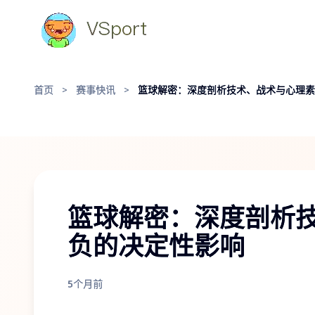
首页
>
赛事快讯
>
篮球解密：深度剖析技术、战术与心理素
篮球解密：深度剖析
负的决定性影响
5个月前