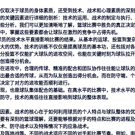
仅取决于球员的身体素质，还受到技术、战术和心理素质的深刻
的关键因素进行详细的剖析：技术的运用、战术的制定与执行、
些分析，我们可以更加清晰地了解，篮球比赛中胜负的真正决定
中，掌握这些要素都会让球队在激烈的竞争中占得先机。
球员的技术水平直接影响比赛的结果。从基本的运球、投篮到复
大的优势。技术的训练不仅仅是提高球员的基本功，还包括对各
分投篮不仅能扩大球队的进攻空间，也能在关键时刻为球队拉开
创造得分机会。
在进攻中，合理的传球、精准的配合和团队协作往往能让球队的
出最合适的传球，从而为队友创造出得分机会。而在防守端，个
决定了对方的进攻能否顺利进行。
现，也是球队集体配合的基础。在高水平的比赛中，技术水平的
防守，技术的高低往往直接影响到球队的整体表现。
因素。战术的核心在于如何利用球员的个人特点与球队整体的优
要有深刻的篮球理解，还要能够根据对手的特点和比赛的进程及
术、防守战术以及特殊情况下的应急战术。
及阵地战等。不同的战术适应不同的对手和比赛节奏。例如，面